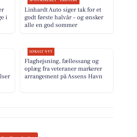
SPONSORERET
ERHVERV
er
Linhardt Auto siger tak for et
e i
godt første halvår – og ønsker
alle en god sommer
LOKALT NYT
Flaghejsning, fællessang og
oplæg fra veteraner markerer
lser
arrangement på Assens Havn