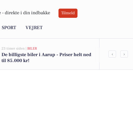
 -
direkte i din indbakke
Tilmeld
SPORT
VEJRET
23 timer siden |
BILER
07-08-2026 12:39
‹
›
De billigste biler i Aarup - Priser helt ned
Assens Komm
til 85.000 kr!
anmelde rott
på hverdage