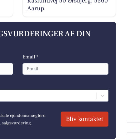
Kaslundvej 50 Ørsbjerg, 5560
Aarup
LGSVURDERINGER AF DIN
Email *
 lokale ejendomsmæglere,
Bliv kontaktet
r. salgsvurdering.