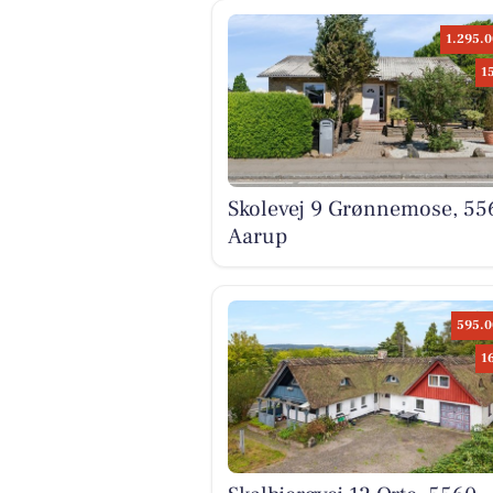
1.295.0
1
Skolevej 9 Grønnemose, 55
Aarup
595.0
1