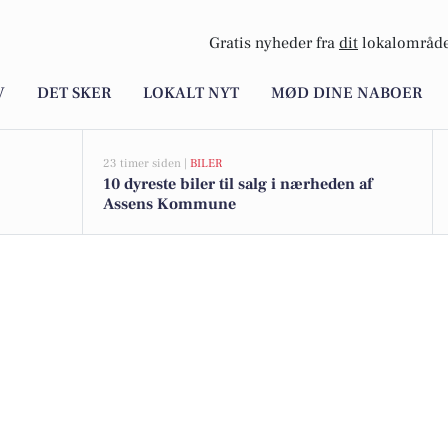
Gratis nyheder fra
dit
lokalområde
V
DET SKER
LOKALT NYT
MØD DINE NABOER
23 timer siden |
BILER
10 dyreste biler til salg i nærheden af
Assens Kommune