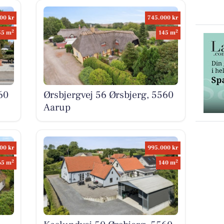
00 kr
745.000 kr
2
2
55 m
145 m
60
Ørsbjergvej 56 Ørsbjerg, 5560
Aarup
00 kr
995.000 kr
2
2
65 m
140 m