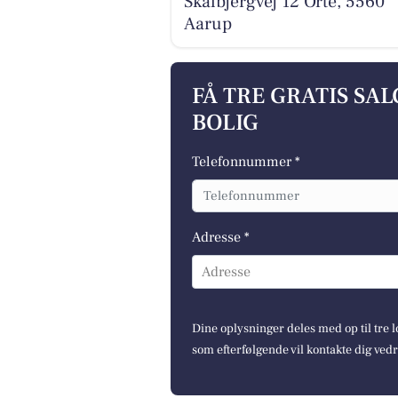
Skalbjergvej 12 Orte, 5560
Aarup
FÅ TRE GRATIS SA
BOLIG
Telefonnummer *
Adresse *
Adresse
Dine oplysninger deles med op til tre
som efterfølgende vil kontakte dig ved