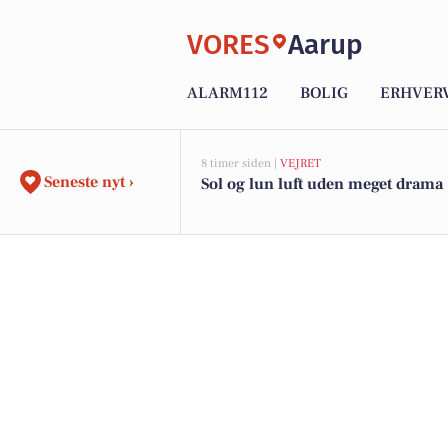
VORES
Aarup
ALARM112
BOLIG
ERHVER
8 timer siden |
VEJRET
Seneste nyt ›
Sol og lun luft uden meget drama