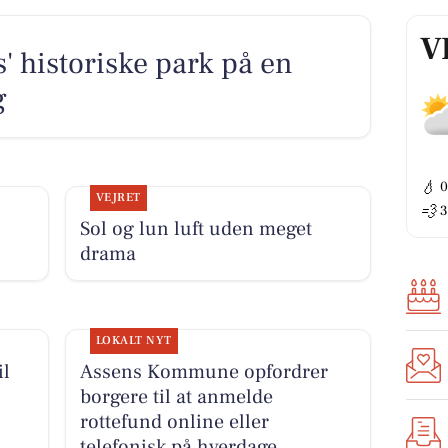
V
 historiske park på en
g
💧
VEJRET
💨
3
Sol og lun luft uden meget
drama
LOKALT NYT
il
Assens Kommune opfordrer
borgere til at anmelde
rottefund online eller
telefonisk på hverdage