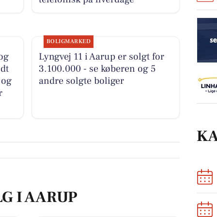
BOLIGMARKED
 og
Lyngvej 11 i Aarup er solgt for
dt
3.100.000 - se køberen og 5
 og
andre solgte boliger
r
K
LG I AARUP