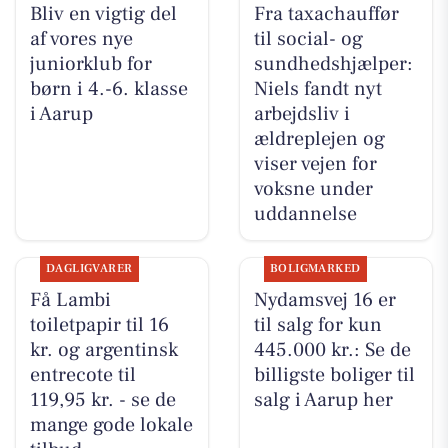
Bliv en vigtig del
Fra taxachauffør
af vores nye
til social- og
juniorklub for
sundhedshjælper:
børn i 4.-6. klasse
Niels fandt nyt
i Aarup
arbejdsliv i
ældreplejen og
viser vejen for
voksne under
uddannelse
DAGLIGVARER
BOLIGMARKED
Få Lambi
Nydamsvej 16 er
toiletpapir til 16
til salg for kun
kr. og argentinsk
445.000 kr.: Se de
entrecote til
billigste boliger til
119,95 kr. - se de
salg i Aarup her
mange gode lokale