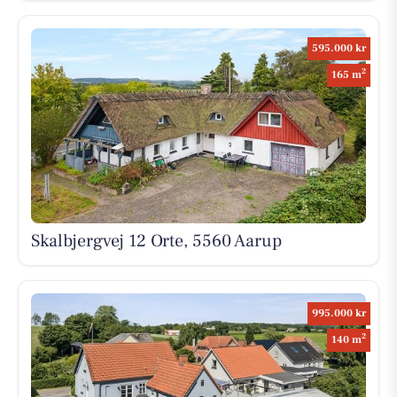
595.000 kr
2
165 m
Skalbjergvej 12 Orte, 5560 Aarup
995.000 kr
2
140 m