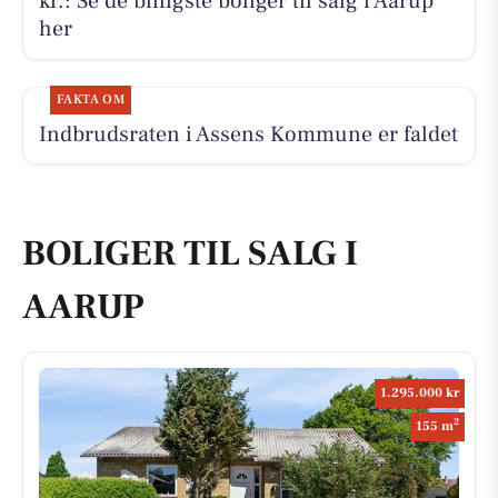
kr.: Se de billigste boliger til salg i Aarup
her
FAKTA OM
Indbrudsraten i Assens Kommune er faldet
BOLIGER TIL SALG I
AARUP
1.295.000 kr
2
155 m