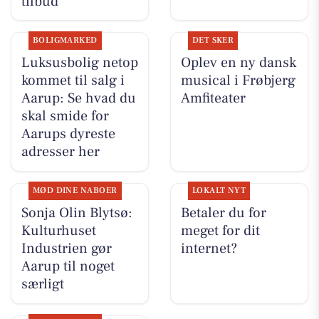
tilbud
BOLIGMARKED
DET SKER
Luksusbolig netop
Oplev en ny dansk
kommet til salg i
musical i Frøbjerg
Aarup: Se hvad du
Amfiteater
skal smide for
Aarups dyreste
adresser her
MØD DINE NABOER
LOKALT NYT
Sonja Olin Blytsø:
Betaler du for
Kulturhuset
meget for dit
Industrien gør
internet?
Aarup til noget
særligt