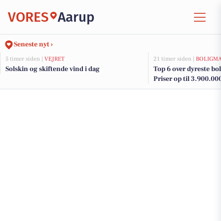
VORES
Aarup
Seneste nyt ›
5 timer siden |
VEJRET
21 timer siden |
BOLIGM
Solskin og skiftende vind i dag
Top 6 over dyreste boli
Priser op til 3.900.00