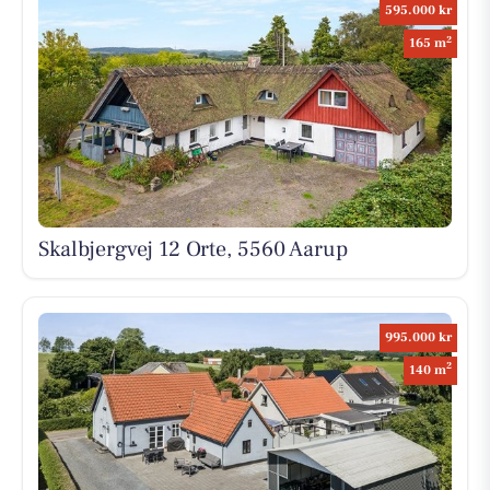
595.000 kr
2
165 m
Skalbjergvej 12 Orte, 5560 Aarup
995.000 kr
2
140 m