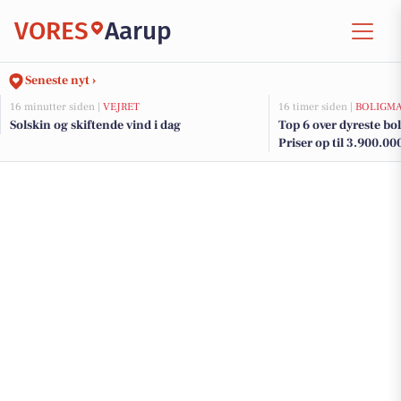
VORES
Aarup
Seneste nyt ›
16 minutter siden |
VEJRET
16 timer siden |
BOLIGM
Solskin og skiftende vind i dag
Top 6 over dyreste boli
Priser op til 3.900.00