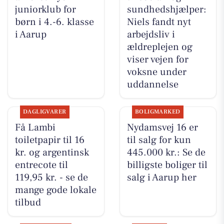
juniorklub for
sundhedshjælper:
børn i 4.-6. klasse
Niels fandt nyt
i Aarup
arbejdsliv i
ældreplejen og
viser vejen for
voksne under
uddannelse
DAGLIGVARER
BOLIGMARKED
Få Lambi
Nydamsvej 16 er
toiletpapir til 16
til salg for kun
kr. og argentinsk
445.000 kr.: Se de
entrecote til
billigste boliger til
119,95 kr. - se de
salg i Aarup her
mange gode lokale
tilbud