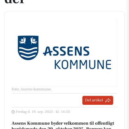
Foto: Assens kommune
.
Del artikel
Fredag d. 19. sep. 2025 - kl. 14:35
Assens Kommune byder velkommen til offentligt