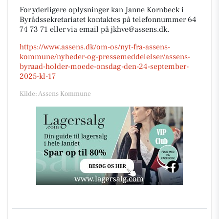
For yderligere oplysninger kan Janne Kornbeck i
Byrådssekretariatet kontaktes på telefonnummer 64
74 73 71 eller via email på jkhve@assens.dk.
https://www.assens.dk/om-os/nyt-fra-assens-
kommune/nyheder-og-pressemeddelelser/assens-
byraad-holder-moede-onsdag-den-24-september-
2025-kl-17
Kilde: Assens Kommune