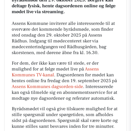
byrådsmøde den 29. oktober 2025. Borgere kan
deltage fysisk, hente dagsordenen online og følge
mødet live via streaming.
Assens Kommune inviterer alle interesserede til at
overvære det kommende byrådsmøde, som finder
sted onsdag den 29. oktober 2025 på Assens
Rådhus. Indgang til mødecenteret sker via
mødecenterindgangen ved Rådhusgården, bag
skorstenen, med dørene åbne fra kl. 16.30.
For dem, der ikke kan være til stede, er der
mulighed for at følge mødet live på
Assens
Kommunes TV-kanal
. Dagsordenen for mødet kan
hentes online fra fredag den 19. september 2025 på
Assens Kommunes dagsorden-side
. Interesserede
kan også tilmelde sig en abonnementsservice for at
modtage nye dagsordener og referater automatisk.
Byrådsmødet vil også give tilskuere mulighed for at
stille spørgsmål under spørgetiden, som afholdes
sidst på dagsordenen. Spørgsmål skal være korte og
kunne stilles samt besvares inden for tre minutter.