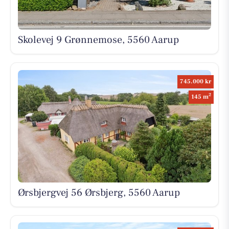
Skolevej 9 Grønnemose, 5560 Aarup
745.000 kr
2
145 m
Ørsbjergvej 56 Ørsbjerg, 5560 Aarup