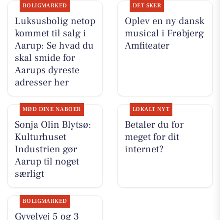
BOLIGMARKED
DET SKER
Luksusbolig netop
Oplev en ny dansk
kommet til salg i
musical i Frøbjerg
Aarup: Se hvad du
Amfiteater
skal smide for
Aarups dyreste
adresser her
MØD DINE NABOER
LOKALT NYT
Sonja Olin Blytsø:
Betaler du for
Kulturhuset
meget for dit
Industrien gør
internet?
Aarup til noget
særligt
BOLIGMARKED
Gyvelvej 5 og 3