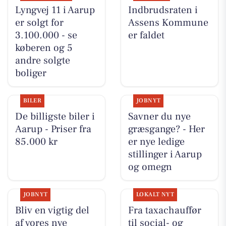
Lyngvej 11 i Aarup
Indbrudsraten i
er solgt for
Assens Kommune
3.100.000 - se
er faldet
køberen og 5
andre solgte
boliger
BILER
JOBNYT
De billigste biler i
Savner du nye
Aarup - Priser fra
græsgange? - Her
85.000 kr
er nye ledige
stillinger i Aarup
og omegn
JOBNYT
LOKALT NYT
Bliv en vigtig del
Fra taxachauffør
af vores nye
til social- og