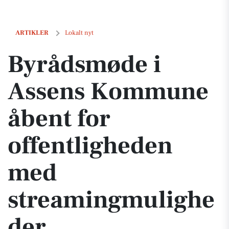
Byrådsmøde i Assens Kommune åbent for offentligheden med stre
ARTIKLER
Lokalt nyt
Byrådsmøde i
Assens Kommune
åbent for
offentligheden
med
streamingmulighe
der