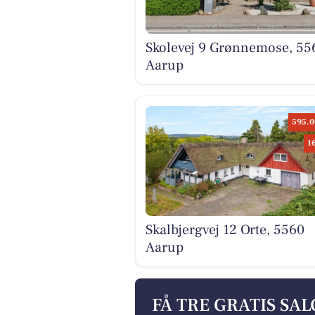
Skolevej 9 Grønnemose, 55
Aarup
595.0
1
Skalbjergvej 12 Orte, 5560
Aarup
FÅ TRE GRATIS SA