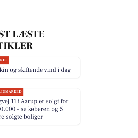
ST LÆSTE
TIKLER
JRET
kin og skiftende vind i dag
LIGMARKED
vej 11 i Aarup er solgt for
0.000 - se køberen og 5
e solgte boliger