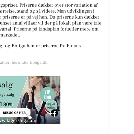
spriser. Priserne dækker over stor variation af
tørrelse, stand og så videre. Men udviklingen i
or priserne er på vej hen. Da priserne kun dækker
nset antal villaer vil der på lokalt plan være tale
kvartal. Priserne på landsplan fortæller mere om
gmarkedet.
t og Boliga henter priserne fra Finans
kilder, herunder Boliga.dk.