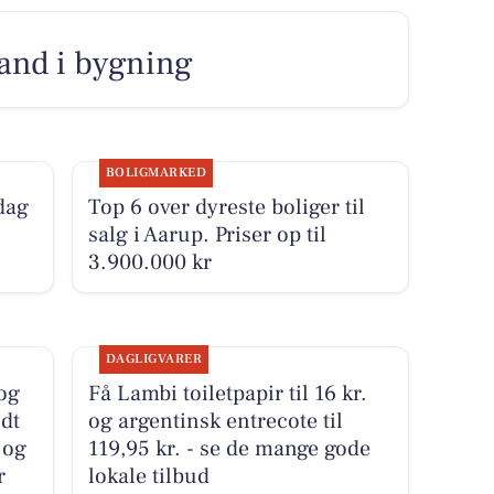
and i bygning
BOLIGMARKED
dag
Top 6 over dyreste boliger til
salg i Aarup. Priser op til
3.900.000 kr
DAGLIGVARER
 og
Få Lambi toiletpapir til 16 kr.
dt
og argentinsk entrecote til
 og
119,95 kr. - se de mange gode
r
lokale tilbud