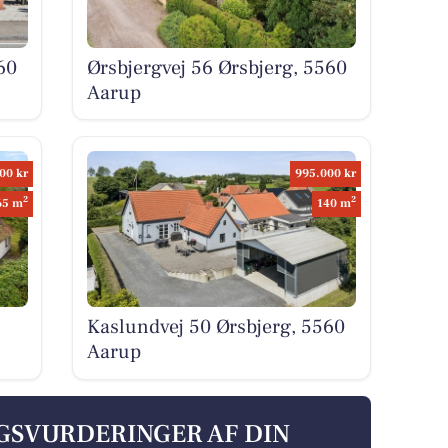
60
Ørsbjergvej 56 Ørsbjerg, 5560
Aarup
00 kr
995.000 kr
2
2
65 m
140 m
Kaslundvej 50 Ørsbjerg, 5560
Aarup
LGSVURDERINGER AF DIN