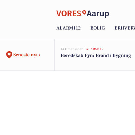
VORES
Aarup
ALARM112
BOLIG
ERHVER
14 timer siden |
ALARM112
Seneste nyt ›
Beredskab Fyn: Brand i bygning