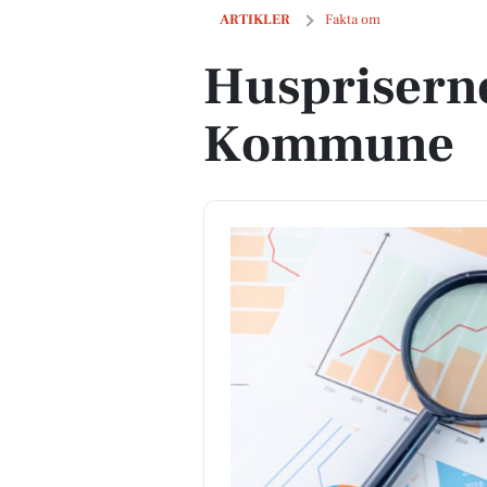
Huspriserne går op i Assens Kommun
ARTIKLER
Fakta om
Huspriserne
Kommune