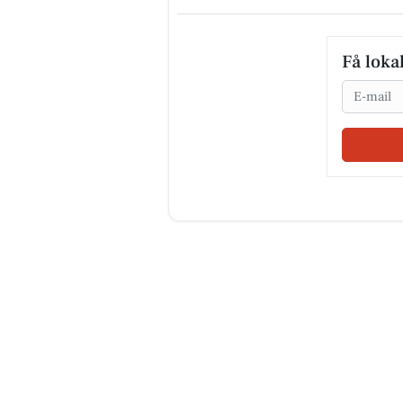
Få loka
Email