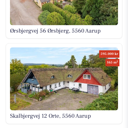
Ørsbjergvej 56 Ørsbjerg, 5560 Aarup
595.000 kr
2
165 m
Skalbjergvej 12 Orte, 5560 Aarup