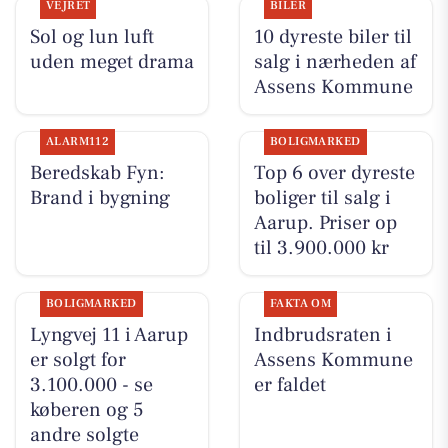
VEJRET
BILER
Sol og lun luft
10 dyreste biler til
uden meget drama
salg i nærheden af
Assens Kommune
ALARM112
BOLIGMARKED
Beredskab Fyn:
Top 6 over dyreste
Brand i bygning
boliger til salg i
Aarup. Priser op
til 3.900.000 kr
BOLIGMARKED
FAKTA OM
Lyngvej 11 i Aarup
Indbrudsraten i
er solgt for
Assens Kommune
3.100.000 - se
er faldet
køberen og 5
andre solgte