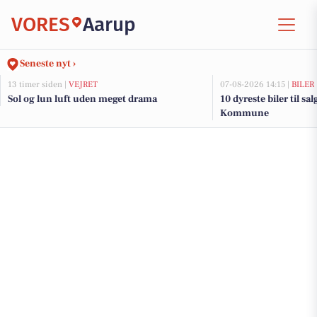
VORES
Aarup
Seneste nyt ›
13 timer siden |
VEJRET
07-08-2026 14:15 |
BILER
Sol og lun luft uden meget drama
10 dyreste biler til s
Kommune