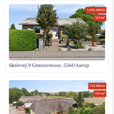
1.295.000 kr
2
155 m
Skolevej 9 Grønnemose, 5560 Aarup
745.000 kr
2
145 m