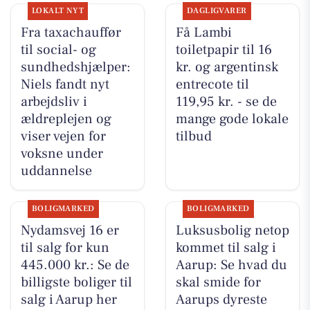
LOKALT NYT
DAGLIGVARER
Fra taxachauffør
Få Lambi
til social- og
toiletpapir til 16
sundhedshjælper:
kr. og argentinsk
Niels fandt nyt
entrecote til
arbejdsliv i
119,95 kr. - se de
ældreplejen og
mange gode lokale
viser vejen for
tilbud
voksne under
uddannelse
BOLIGMARKED
BOLIGMARKED
Nydamsvej 16 er
Luksusbolig netop
til salg for kun
kommet til salg i
445.000 kr.: Se de
Aarup: Se hvad du
billigste boliger til
skal smide for
salg i Aarup her
Aarups dyreste