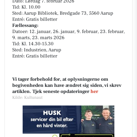
Dato: Lørdag 7. februar 2026
Tid: Kl. 10.00
Sted: Aarup Bibliotek, Bredgade 73, 5560 Aarup
Entré: Gratis billetter
Fællessang:
Datoer: 12. januar, 26. januar, 9. februar, 23. februar,
9. marts, 23. marts 2026
Tid: Kl. 14.30-15.30
Sted: Industrien, Aarup
Entré: Gratis billetter
Vi tager forbehold for, at oplysningerne om
begivenheden kan have ændret sig siden, vi skrev
artiklen. Tjek seneste opdateringer
her
Kilde: Kultunaut