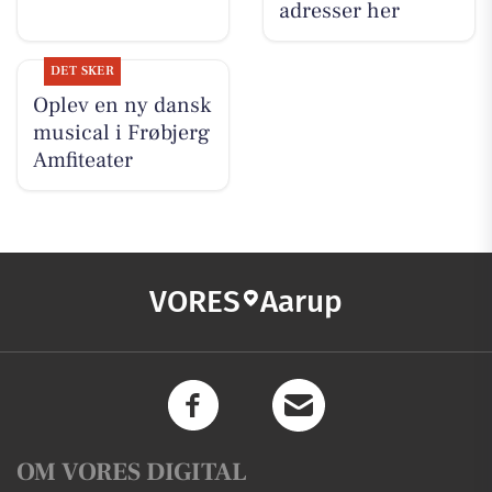
adresser her
DET SKER
Oplev en ny dansk
musical i Frøbjerg
Amfiteater
VORES
Aarup
OM VORES DIGITAL