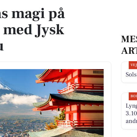
s magi på
e med Jysk
ME
u
AR
VE
Sols
BO
Lyng
3.10
andr