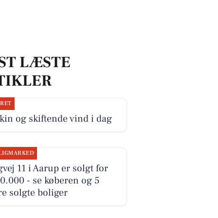
ST LÆSTE
TIKLER
JRET
kin og skiftende vind i dag
LIGMARKED
vej 11 i Aarup er solgt for
0.000 - se køberen og 5
e solgte boliger