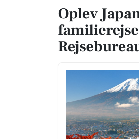
Oplev Japan
familierejs
Rejseburea