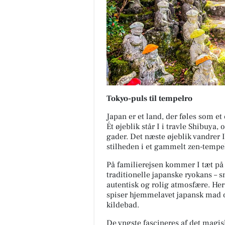
Tokyo-puls til tempelro
Japan er et land, der føles som et
Ét øjeblik står I i travle Shibuya
gader. Det næste øjeblik vandrer
stilheden i et gammelt zen-tempe
På familierejsen kommer I tæt på a
traditionelle japanske ryokans – 
autentisk og rolig atmosfære. He
spiser hjemmelavet japansk mad og
kildebad.
De yngste fascineres af det magisk