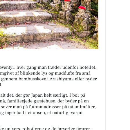
 eventyr, hver gang man træder udenfor hotellet.
, omgivet af blinkende lys og maddufte fra små
 I gennem bambusskove i Arashiyama eller nyder
l.
lt det, der gør Japan helt særligt. I bor på
små, familieejede gæstehuse, der byder på en
r sover man på futonmadrasser på tatamimåtter,
 tager bad i et onsen, et naturligt varmt
e univers, robotterne og de farverige figurer,