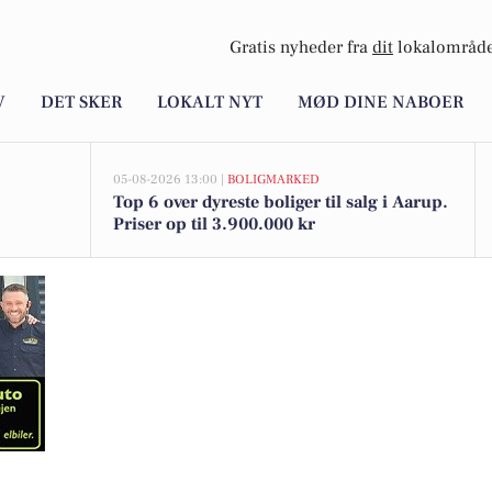
Gratis nyheder fra
dit
lokalområde
V
DET SKER
LOKALT NYT
MØD DINE NABOER
05-08-2026 13:00 |
BOLIGMARKED
Top 6 over dyreste boliger til salg i Aarup.
Priser op til 3.900.000 kr
 Jysk Rejsebureau