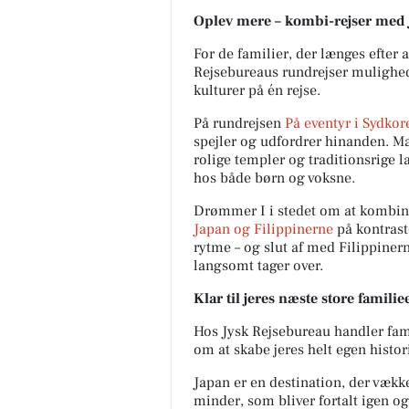
Oplev mere – kombi-rejser med
For de familier, der længes efter 
Rejsebureaus rundrejser mulighed 
kulturer på én rejse.
På rundrejsen
På eventyr i Sydkor
spejler og udfordrer hinanden. M
rolige templer og traditionsrige 
hos både børn og voksne.
Drømmer I i stedet om at kombine
Japan og Filippinerne
på kontraste
rytme – og slut af med Filippiner
langsomt tager over.
Klar til jeres næste store famili
Hos Jysk Rejsebureau handler fami
om at skabe jeres helt egen histor
Japan er en destination, der vækk
minder, som bliver fortalt igen og