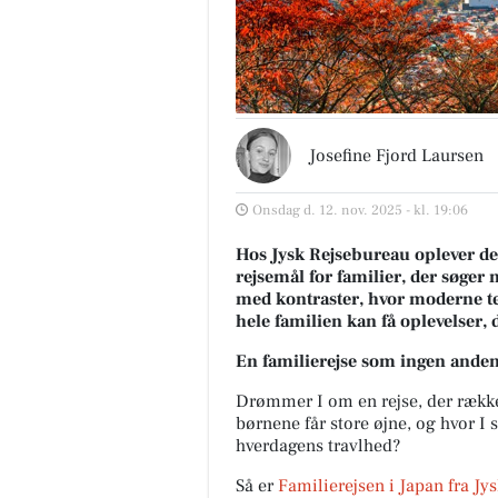
Josefine Fjord Laursen
Onsdag d. 12. nov. 2025 - kl. 19:06
Hos Jysk Rejsebureau oplever de, 
rejsemål for familier, der søger 
med kontraster, hvor moderne te
hele familien kan få oplevelser, de
En familierejse som ingen ande
Drømmer I om en rejse, der række
børnene får store øjne, og hvor I 
hverdagens travlhed?
Så er
Familierejsen i Japan
fra Jy