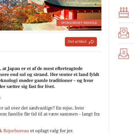
Del artikel
at Japan er et af de mest eftertragtede
mere end sol og strand. Her venter et land fyldt
knologi møder gamle traditioner – og hvor
r sætter sig fast for livet.
n
r ud over det sædvanlige? En rejse, hvor
som familie får tid til at være sammen – langt fra
sk Rejsebureau
et oplagt valg for jer.