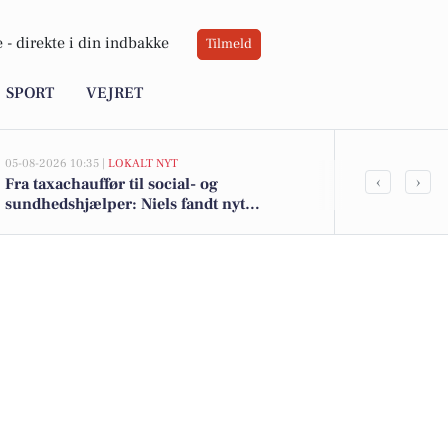
 -
direkte i din indbakke
Tilmeld
SPORT
VEJRET
05-08-2026 10:35 |
LOKALT NYT
02-08-2026 16:0
‹
›
Fra taxachauffør til social- og
Få Lambi toil
sundhedshjælper: Niels fandt nyt
argentinsk en
arbejdsliv i ældreplejen og viser vejen for
mange gode l
voksne under uddannelse