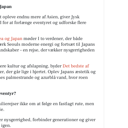
 Japan
at opleve endnu mere af Asien, giver Jysk
for at forlænge eventyret og udforske flere
ea og Japan
møder I to verdener, der både
ærk Seouls moderne energi og fortsæt til Japans
landskaber – en rejse, der vækker nysgerrigheden
re kultur og afslapning, byder
Det bedste af
r, der går lige i hjertet. Oplev Japans æstetik og
nes palmestrande og azurblå vand, hvor roen
eeventyr?
lierejser ikke om at følge en fastlagt rute, men
ie.
er nysgerrighed, forbinder generationer og giver
 igen.