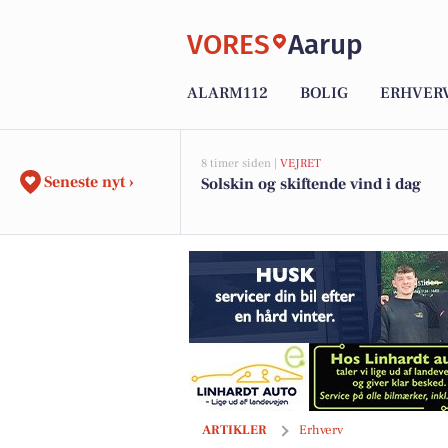
VORES
Aarup
ALARM112
BOLIG
ERHVER
8 timer siden |
VEJRET
Seneste nyt ›
Solskin og skiftende vind i dag
Oplev Japans magi på familierejse med
ARTIKLER
Erhverv