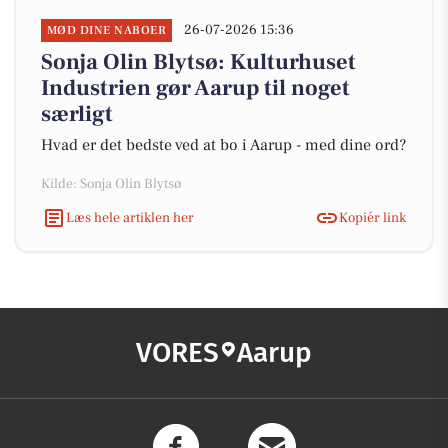
26-07-2026 15:36
MØD DINE NABOER
Sonja Olin Blytsø: Kulturhuset
Industrien gør Aarup til noget
særligt
Hvad er det bedste ved at bo i Aarup - med dine ord?
Kilde: Sonja Olin Blytsø
Læs hele artiklen her
Kopiér link
VORES
Aarup