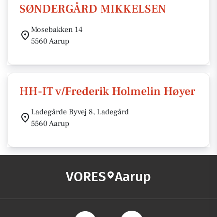
SØNDERGÅRD MIKKELSEN
Mosebakken 14
5560 Aarup
HH-IT v/Frederik Holmelin Høyer
Ladegårde Byvej 8, Ladegård
5560 Aarup
VORES
Aarup