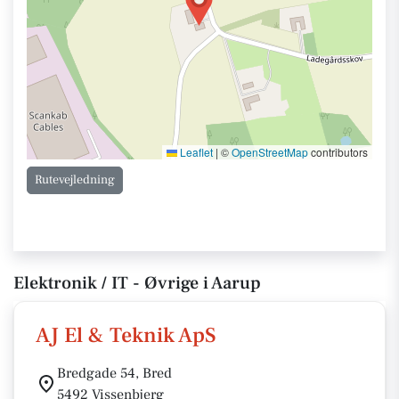
Leaflet
|
©
OpenStreetMap
contributors
Rutevejledning
Elektronik / IT - Øvrige i Aarup
AJ El & Teknik ApS
Bredgade 54, Bred
5492 Vissenbjerg