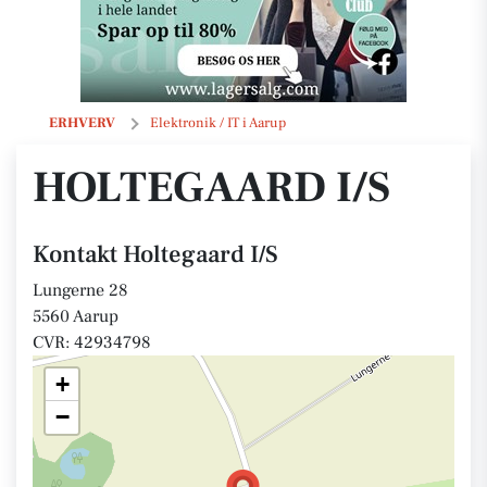
Holtegaard I/S
ERHVERV
Elektronik / IT i Aarup
HOLTEGAARD I/S
Kontakt Holtegaard I/S
Lungerne 28
5560 Aarup
CVR: 42934798
+
−