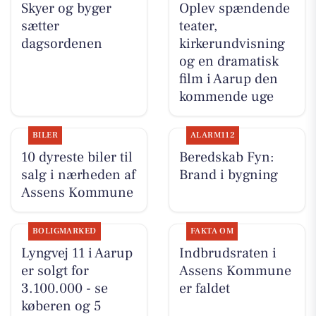
Skyer og byger
Oplev spændende
sætter
teater,
dagsordenen
kirkerundvisning
og en dramatisk
film i Aarup den
kommende uge
BILER
ALARM112
10 dyreste biler til
Beredskab Fyn:
salg i nærheden af
Brand i bygning
Assens Kommune
BOLIGMARKED
FAKTA OM
Lyngvej 11 i Aarup
Indbrudsraten i
er solgt for
Assens Kommune
3.100.000 - se
er faldet
køberen og 5