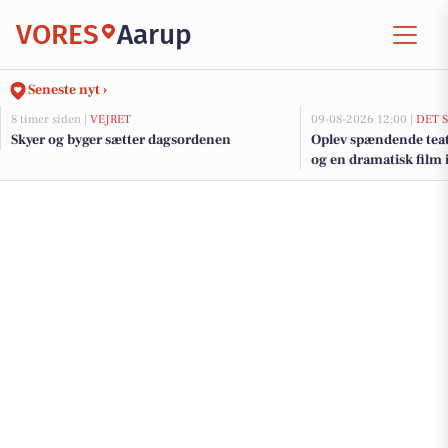
VORES
Aarup
Seneste nyt ›
8 timer siden |
VEJRET
09-08-2026 12:00 |
DET 
Skyer og byger sætter dagsordenen
Oplev spændende teat
og en dramatisk film 
kommende uge