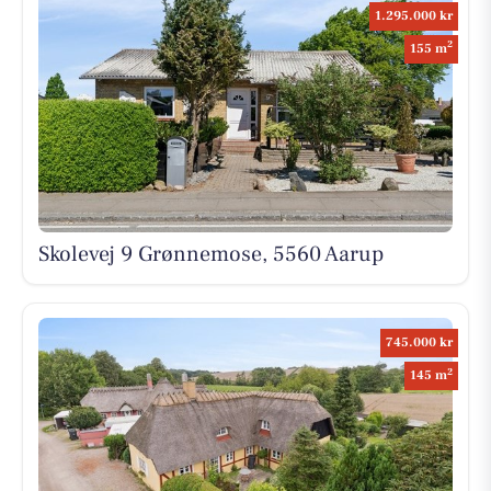
1.295.000 kr
2
155 m
Skolevej 9 Grønnemose, 5560 Aarup
745.000 kr
2
145 m