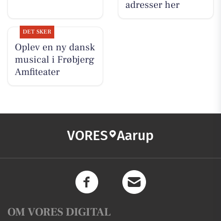
adresser her
DET SKER
Oplev en ny dansk
musical i Frøbjerg
Amfiteater
VORES
Aarup
OM VORES DIGITAL