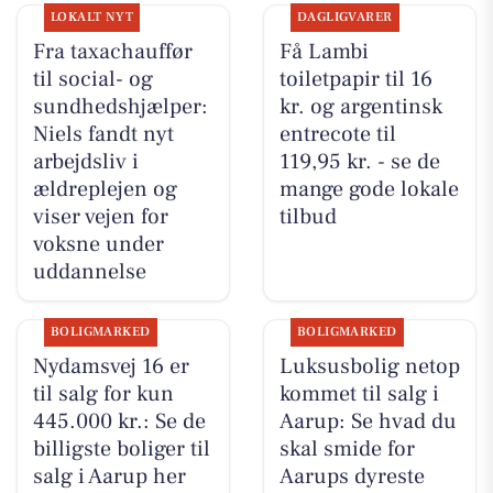
LOKALT NYT
DAGLIGVARER
Fra taxachauffør
Få Lambi
til social- og
toiletpapir til 16
sundhedshjælper:
kr. og argentinsk
Niels fandt nyt
entrecote til
arbejdsliv i
119,95 kr. - se de
ældreplejen og
mange gode lokale
viser vejen for
tilbud
voksne under
uddannelse
BOLIGMARKED
BOLIGMARKED
Nydamsvej 16 er
Luksusbolig netop
til salg for kun
kommet til salg i
445.000 kr.: Se de
Aarup: Se hvad du
billigste boliger til
skal smide for
salg i Aarup her
Aarups dyreste