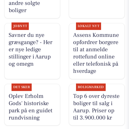
andre solgte
boliger
JOBNYT
LOKALT NYT
Savner du nye
Assens Kommune
græsgange? - Her
opfordrer borgere
er nye ledige
til at anmelde
stillinger i Aarup
rottefund online
og omegn
eller telefonisk på
hverdage
DET SKER
BOLIGMARKED
Oplev Erholm
Top 6 over dyreste
Gods' historiske
boliger til salg i
park på en guidet
Aarup. Priser op
rundvisning
til 3.900.000 kr