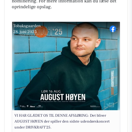
nominering. For mere information kan du læse det
oprindelige opslag.
Tobaksgaarden
28. juni 2025
VI HAR GLÆDET OS TIL DENNE AFSLØRING: Det bliver
AUGUST HØYEN der spiller den sidste udendørskoncert
under DRIVKRAFT’25.