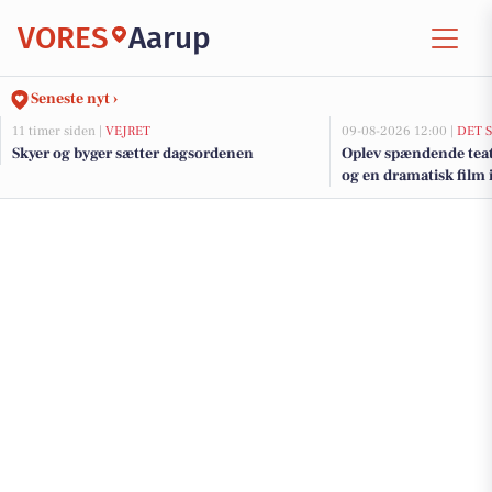
VORES
Aarup
Seneste nyt ›
11 timer siden |
VEJRET
09-08-2026 12:00 |
DET 
Skyer og byger sætter dagsordenen
Oplev spændende teat
og en dramatisk film 
kommende uge