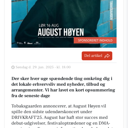
Del artikel
Søndag d. 29. jun. 2025 - kl. 18:00
Der sker hver uge spændende ting omkring dig i
det lokale erhvervsliv med nyheder, tilbud og
arrangementer. Vi har lavet en kort opsummering
fra de seneste dage
Tobaksgaarden annoncerer, at August Høyen vil
spille den sidste udendørskoncert under
DRIVKRAFT'25. August har haft stor succes med
debut-udgivelser, festivaloptrædener og en DMA-