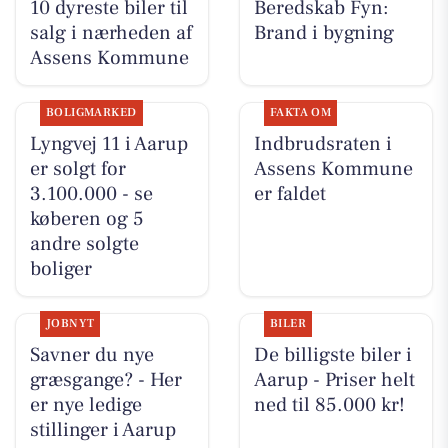
10 dyreste biler til
Beredskab Fyn:
salg i nærheden af
Brand i bygning
Assens Kommune
BOLIGMARKED
FAKTA OM
Lyngvej 11 i Aarup
Indbrudsraten i
er solgt for
Assens Kommune
3.100.000 - se
er faldet
køberen og 5
andre solgte
boliger
JOBNYT
BILER
Savner du nye
De billigste biler i
græsgange? - Her
Aarup - Priser helt
er nye ledige
ned til 85.000 kr!
stillinger i Aarup