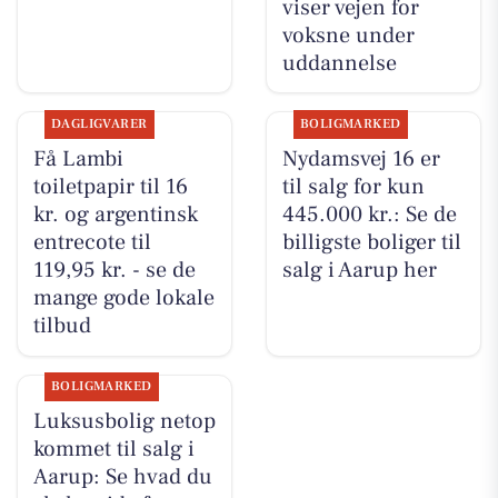
viser vejen for
voksne under
uddannelse
DAGLIGVARER
BOLIGMARKED
Få Lambi
Nydamsvej 16 er
toiletpapir til 16
til salg for kun
kr. og argentinsk
445.000 kr.: Se de
entrecote til
billigste boliger til
119,95 kr. - se de
salg i Aarup her
mange gode lokale
tilbud
BOLIGMARKED
Luksusbolig netop
kommet til salg i
Aarup: Se hvad du