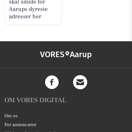
skal smide for
Aarups dyreste
adresser her
VORES
Aarup
OM VORES DIGITAL
Om os
For annoncører