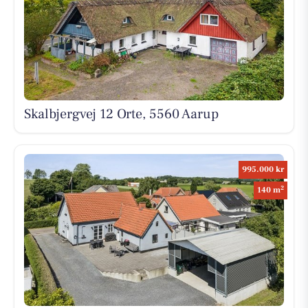
Skalbjergvej 12 Orte, 5560 Aarup
995.000 kr
2
140 m