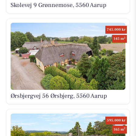
Skolevej 9 Grønnemose, 5560 Aarup
745.000 kr
2
145 m
Ørsbjergvej 56 Ørsbjerg, 5560 Aarup
595.000 kr
2
165 m