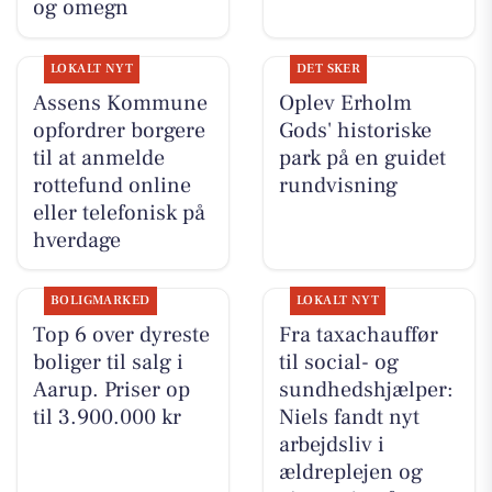
og omegn
LOKALT NYT
DET SKER
Assens Kommune
Oplev Erholm
opfordrer borgere
Gods' historiske
til at anmelde
park på en guidet
rottefund online
rundvisning
eller telefonisk på
hverdage
BOLIGMARKED
LOKALT NYT
Top 6 over dyreste
Fra taxachauffør
boliger til salg i
til social- og
Aarup. Priser op
sundhedshjælper:
til 3.900.000 kr
Niels fandt nyt
arbejdsliv i
ældreplejen og