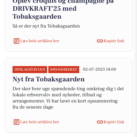
Oplev croquis og champagne på
DRIVKRAFT'25 med
Tobaksgaarden
Så er der nyt fra Tobaksgaarden
Læs hele artiklen her
Kopiér link
02-07-2025 18:00
OPSLAGSTAVLEN
SPONSORERET
Nyt fra Tobaksgaarden
Der sker hver uge spændende ting omkring dig i det
lokale erhvervsliv med nyheder, tilbud og
arrangementer. Vi har lavet en kort opsummering
fra de seneste dage
Læs hele artiklen her
Kopiér link