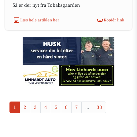
Så er der nyt fra Tobaksgaarden
Læs hele artiklen her
Kopiér link
1
2
3
4
5
6
7
...
30