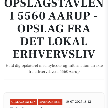
OPSLAGSTAVLEN
I 5560 AARUP -
OPSLAG FRA
DET LOKAL
ERHVERVSLIV
Hold dig opdateret med nyheder og information direkte
fra erhvervslivet i 5560 Aarup
10-07-2025 18:12
OPSLAGSTAVLEN
SPONSORERET