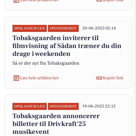
20-06-2025 02:14
OPSLAGSTAVLEN
SPONSORERET
Tobaksgaarden inviterer til
filmvisning af Sådan træner du din
drage i weekenden
Så er der nyt fra Tobaksgaarden
Læs hele artiklen her
Kopiér link
19-06-2025 22:12
OPSLAGSTAVLEN
SPONSORERET
Tobaksgaarden annoncerer
billetter til Drivkraft'25
musikevent