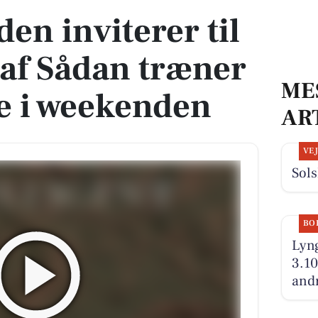
en inviterer til
 af Sådan træner
ME
e i weekenden
AR
VE
Sols
BO
Lyng
3.10
andr