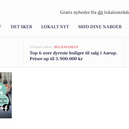
Gratis nyheder fra
dit
lokalområde
V
DET SKER
LOKALT NYT
MØD DINE NABOER
18 timer siden |
BOLIGMARKED
Top 6 over dyreste boliger til salg i Aarup.
Priser op til 3.900.000 kr
g af Sådan træner du din drage i weekenden