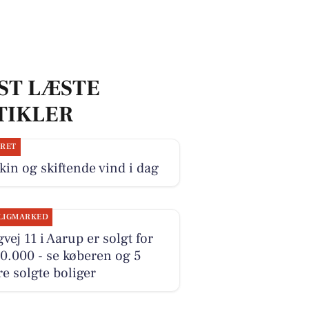
ST LÆSTE
TIKLER
JRET
kin og skiftende vind i dag
LIGMARKED
vej 11 i Aarup er solgt for
0.000 - se køberen og 5
e solgte boliger