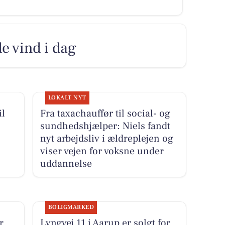
e vind i dag
LOKALT NYT
il
Fra taxachauffør til social- og
sundhedshjælper: Niels fandt
nyt arbejdsliv i ældreplejen og
viser vejen for voksne under
uddannelse
BOLIGMARKED
r.
Lyngvej 11 i Aarup er solgt for