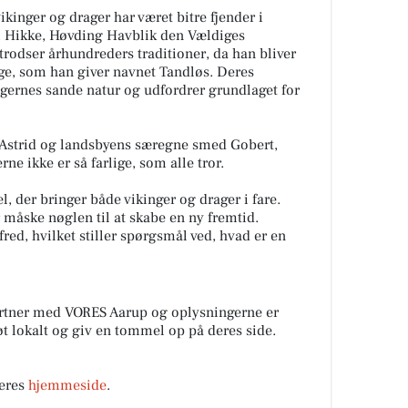
kinger og drager har været bitre fjender i
d. Hikke, Høvding Havblik den Vældiges
rodser århundreders traditioner, da han bliver
ge, som han giver navnet Tandløs. Deres
agernes sande natur og udfordrer grundlaget for
Astrid og landsbyens særegne smed Gobert,
rne ikke er så farlige, som alle tror.
, der bringer både vikinger og drager i fare.
måske nøglen til at skabe en ny fremtid.
red, hvilket stiller spørgsmål ved, hvad er en
rtner med VORES Aarup og oplysningerne er
tøt lokalt og giv en tommel op på deres side.
eres
hjemmeside
.