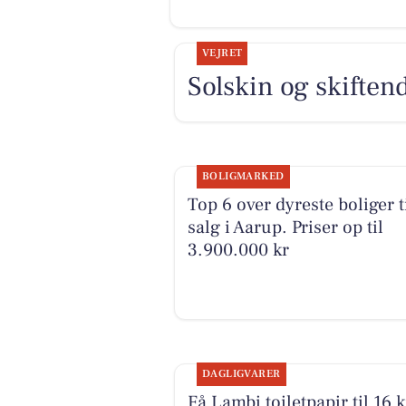
VEJRET
Solskin og skiftend
BOLIGMARKED
Top 6 over dyreste boliger t
salg i Aarup. Priser op til
3.900.000 kr
DAGLIGVARER
Få Lambi toiletpapir til 16 k