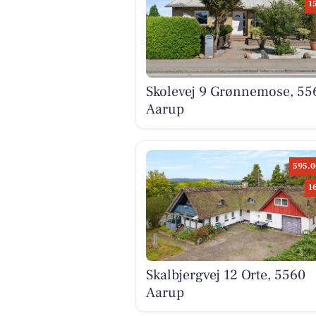
1
Skolevej 9 Grønnemose, 55
Aarup
595.0
1
Skalbjergvej 12 Orte, 5560
Aarup