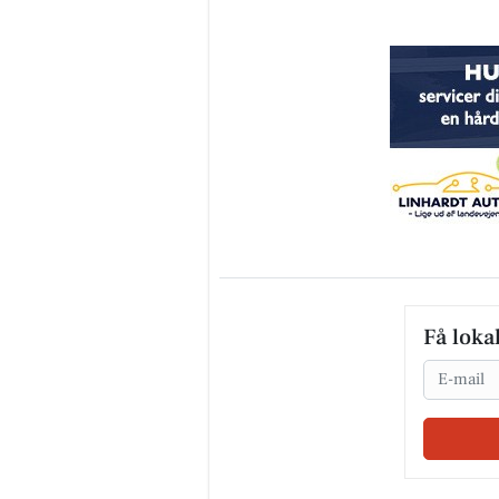
Få loka
Email