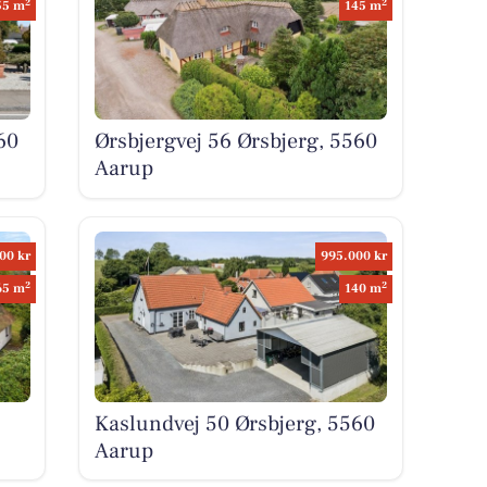
2
2
55 m
145 m
60
Ørsbjergvej 56 Ørsbjerg, 5560
Aarup
00 kr
995.000 kr
2
2
65 m
140 m
Kaslundvej 50 Ørsbjerg, 5560
Aarup