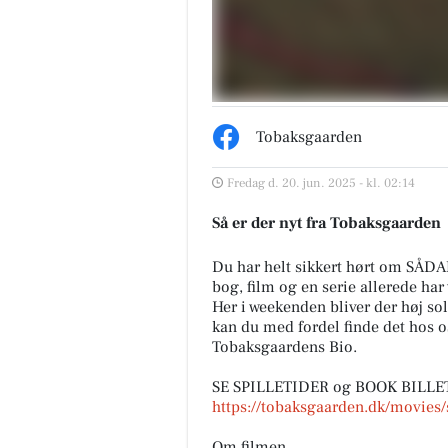
Tobaksgaarden
Fredag d. 20. jun. 2025 - kl. 02:14
Så er der nyt fra Tobaksgaarden
Du har helt sikkert hørt om S
bog, film og en serie allerede har
Her i weekenden bliver der høj sol
kan du med fordel finde det hos o
Tobaksgaardens Bio.
SE SPILLETIDER og BOOK BILLET
https://tobaksgaarden.dk/movies/
Om filmen