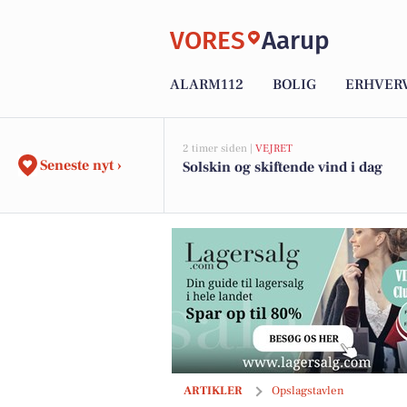
VORES
Aarup
ALARM112
BOLIG
ERHVER
2 timer siden |
VEJRET
Seneste nyt ›
Solskin og skiftende vind i dag
Tobaksgaarden inviterer til filmvisnin
ARTIKLER
Opslagstavlen