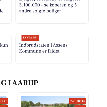
3.100.000 - se køberen og 5
de
andre solgte boliger
FAKTA OM
 kun
Indbrudsraten i Assens
Kommune er faldet
LG I AARUP
00 kr
745.000 kr