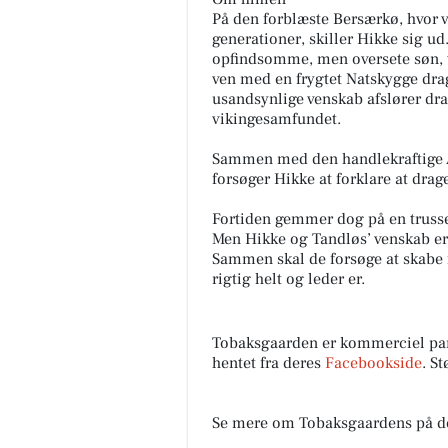
På den forblæste Bersærkø, hvor vi
generationer, skiller Hikke sig u
opfindsomme, men oversete søn, t
ven med en frygtet Natskygge dra
usandsynlige venskab afslører dr
vikingesamfundet.
Sammen med den handlekraftige 
forsøger Hikke at forklare at drage
Fortiden gemmer dog på en trussel
Men Hikke og Tandløs’ venskab er 
Sammen skal de forsøge at skabe f
rigtig helt og leder er.
Tobaksgaarden er kommerciel pa
hentet fra deres
Facebookside
. S
Se mere om Tobaksgaardens på d