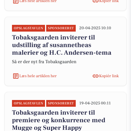
Læs hele artiklen her
Kopiér link
20-04-2025 10:10
OPSLAGSTAVLEN
SPONSORERET
Tobaksgaarden inviterer til
udstilling af susannetheas
malerier og H.C. Andersen-tema
Så er der nyt fra Tobaksgaarden
Læs hele artiklen her
Kopiér link
19-04-2025 00:11
OPSLAGSTAVLEN
SPONSORERET
Tobaksgaarden inviterer til
premiere og konkurrence med
Mugge og Super Happy