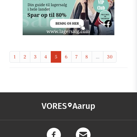
1
2
3
4
5
6
7
8
...
30
VORES
Aarup