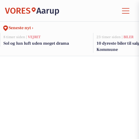
VORES
Aarup
Seneste nyt ›
8 timer siden |
VEJRET
23 timer siden |
BILER
Sol og lun luft uden meget drama
10 dyreste biler til s
Kommune