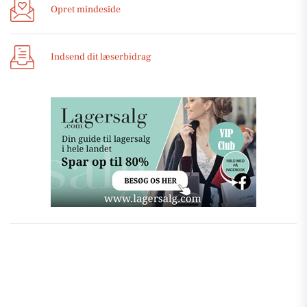
Opret mindeside
Indsend dit læserbidrag