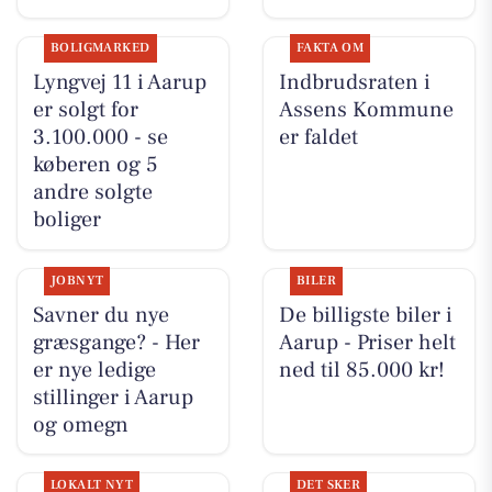
BOLIGMARKED
FAKTA OM
Lyngvej 11 i Aarup
Indbrudsraten i
er solgt for
Assens Kommune
3.100.000 - se
er faldet
køberen og 5
andre solgte
boliger
JOBNYT
BILER
Savner du nye
De billigste biler i
græsgange? - Her
Aarup - Priser helt
er nye ledige
ned til 85.000 kr!
stillinger i Aarup
og omegn
LOKALT NYT
DET SKER