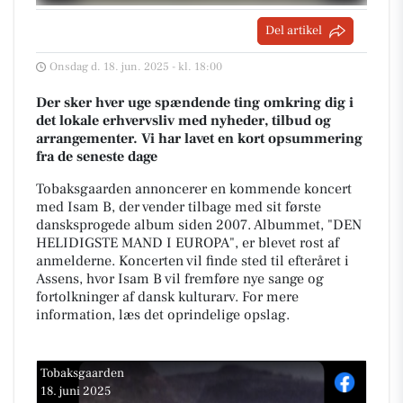
Del artikel
Onsdag d. 18. jun. 2025 - kl. 18:00
Der sker hver uge spændende ting omkring dig i
det lokale erhvervsliv med nyheder, tilbud og
arrangementer. Vi har lavet en kort opsummering
fra de seneste dage
Tobaksgaarden annoncerer en kommende koncert
med Isam B, der vender tilbage med sit første
dansksprogede album siden 2007. Albummet, "DEN
HELIDIGSTE MAND I EUROPA", er blevet rost af
anmelderne. Koncerten vil finde sted til efteråret i
Assens, hvor Isam B vil fremføre nye sange og
fortolkninger af dansk kulturarv. For mere
information, læs det oprindelige opslag.
Tobaksgaarden
18. juni 2025