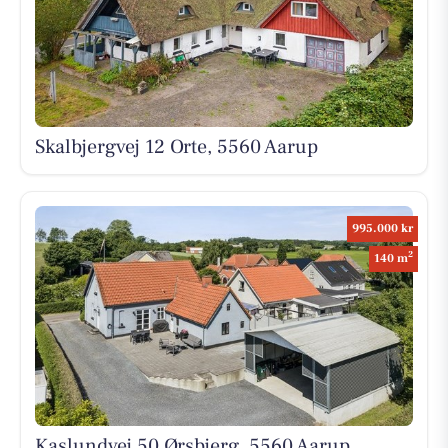
Skalbjergvej 12 Orte, 5560 Aarup
995.000 kr
2
140 m
Kaslundvej 50 Ørsbjerg, 5560 Aarup