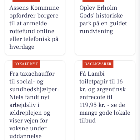
Assens Kommune
Oplev Erholm
opfordrer borgere
Gods' historiske
til at anmelde
park på en guidet
rottefund online
rundvisning
eller telefonisk på
hverdage
LOKALT NYT
DAGLIGVARER
Fra taxachauffør
Få Lambi
til social- og
toiletpapir til 16
sundhedshjælper:
kr. og argentinsk
Niels fandt nyt
entrecote til
arbejdsliv i
119,95 kr. - se de
ældreplejen og
mange gode lokale
viser vejen for
tilbud
voksne under
uddannelse