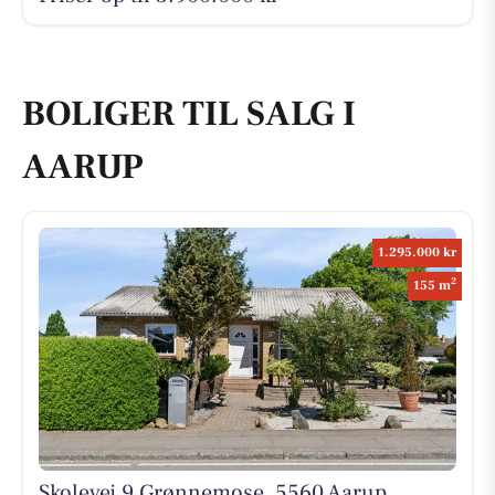
BOLIGER TIL SALG I
AARUP
1.295.000 kr
2
155 m
Skolevej 9 Grønnemose, 5560 Aarup