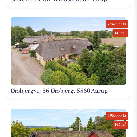
745.000 kr
2
145 m
Ørsbjergvej 56 Ørsbjerg, 5560 Aarup
595.000 kr
2
165 m