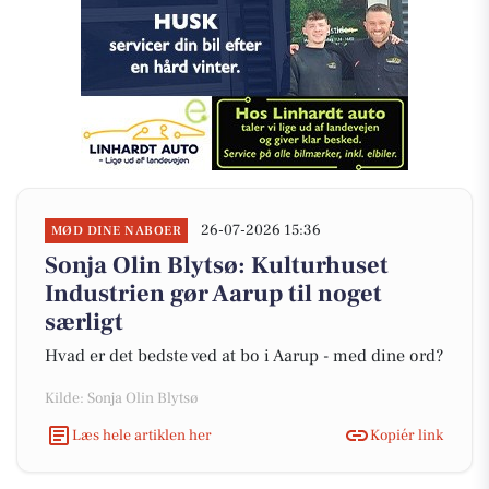
26-07-2026 15:36
MØD DINE NABOER
Sonja Olin Blytsø: Kulturhuset
Industrien gør Aarup til noget
særligt
Hvad er det bedste ved at bo i Aarup - med dine ord?
Kilde: Sonja Olin Blytsø
Læs hele artiklen her
Kopiér link