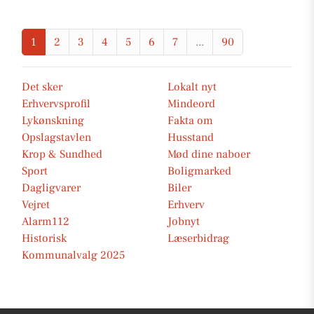
1
2
3
4
5
6
7
...
90
Det sker
Lokalt nyt
Erhvervsprofil
Mindeord
Lykønskning
Fakta om
Opslagstavlen
Husstand
Krop & Sundhed
Mød dine naboer
Sport
Boligmarked
Dagligvarer
Biler
Vejret
Erhverv
Alarm112
Jobnyt
Historisk
Læserbidrag
Kommunalvalg 2025