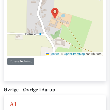
Leaflet
|
©
OpenStreetMap
contributors
Rutevejledning
Øvrige - Øvrige i Aarup
A1