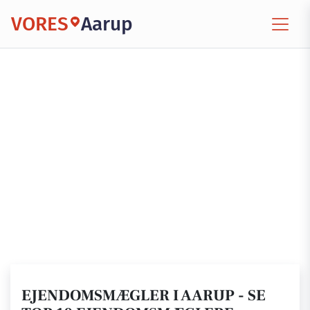
VORES
Aarup
EJENDOMSMÆGLER I AARUP - SE