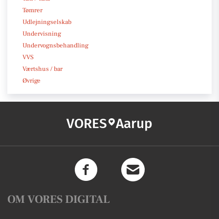
Tømrer
Udlejningselskab
Undervisning
Undervognsbehandling
VVS
Værtshus / bar
Øvrige
VORES
Aarup
OM VORES DIGITAL