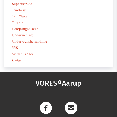
Supermarked
Tandlæge
Taxi / Taxa
Tømrer
Udlejningselskab
Undervisning
Undervognsbehandling
VVS
Værtshus / bar
Øvrige
VORES
Aarup