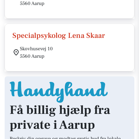
5560 Aarup
Specialpsykolog Lena Skaar
Skovhusevej 10
5560 Aarup
Få billig hjælp fra
private i Aarup
Beskriv din opgave og modtag gratis bud fra lokale