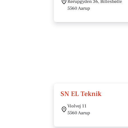
Rørupgyden 36, Billesbølle
5560 Aarup
SN EL Teknik
Violvej 11
5560 Aarup