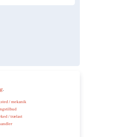
ng
.
sted / mekanik
ngstilbud
ked / trælast
handler