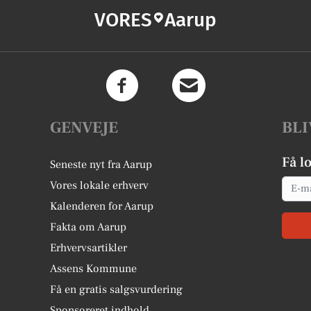
VORES
Aarup
GENVEJE
BLI
Få l
Seneste nyt fra Aarup
Email
Vores lokale erhverv
Kalenderen for Aarup
Fakta om Aarup
Erhvervsartikler
Assens Kommune
Få en gratis salgsvurdering
Sponsoreret indhold