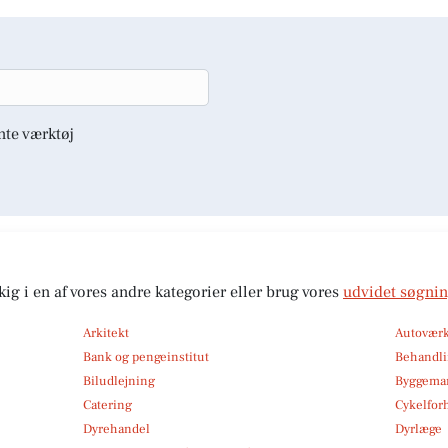
nte værktøj
kig i en af vores andre kategorier eller brug vores
udvidet søgni
Arkitekt
Autoværk
Bank og pengeinstitut
Behandli
Biludlejning
Byggemar
Catering
Cykelfor
Dyrehandel
Dyrlæge