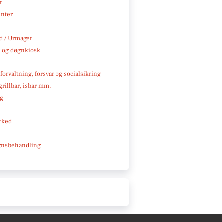
r
enter
 / Urmager
 og døgnkiosk
 forvaltning, forsvar og socialsikring
 grillbar, isbar mm.
ng
rked
gnsbehandling