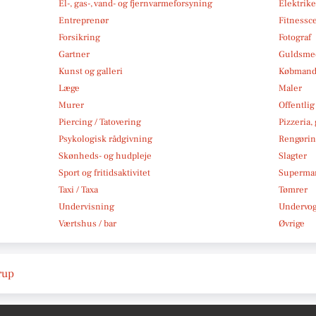
El-, gas-, vand- og fjernvarmeforsyning
Elektrike
Entreprenør
Fitnessc
Forsikring
Fotograf
Gartner
Guldsmed
Kunst og galleri
Købmand
Læge
Maler
Murer
Offentlig
Piercing / Tatovering
Pizzeria,
Psykologisk rådgivning
Rengøri
Skønheds- og hudpleje
Slagter
Sport og fritidsaktivitet
Superma
Taxi / Taxa
Tømrer
Undervisning
Undervo
Værtshus / bar
Øvrige
arup